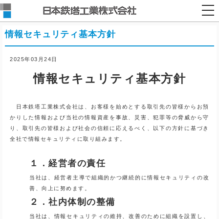
togg
nav
情報セキュリティ基本方針
2025年03月24日
情報セキュリティ基本方針
日本鉄塔工業株式会社は、お客様を始めとする取引先の皆様からお預
かりした情報および当社の情報資産を事故、災害、犯罪等の脅威から守
り、取引先の皆様および社会の信頼に応えるべく、以下の方針に基づき
全社で情報セキュリティに取り組みます。
１．経営者の責任
当社は、経営者主導で組織的かつ継続的に情報セキュリティの改
善、向上に努めます。
２．社内体制の整備
当社は、情報セキュリティの維持、改善のために組織を設置し、