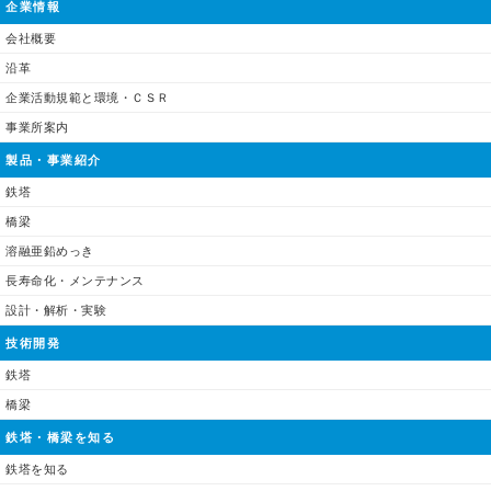
企業情報
会社概要
沿革
企業活動規範と環境・ＣＳＲ
事業所案内
製品・事業紹介
鉄塔
橋梁
溶融亜鉛めっき
長寿命化・メンテナンス
設計・解析・実験
技術開発
鉄塔
橋梁
鉄塔・橋梁を知る
鉄塔を知る