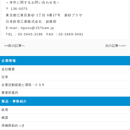
＜本件に関するお問い合わせ先＞
〒 136-0075
東京都江東区新砂 1丁目 6番27号 新砂プラザ
日本鉄塔工業株式会社 総務部
E-mail：hgsou@JSTeam.jp
TEL ：03-3645-3186 FAX ：03-3699-0481
<<前の記事へ
次の記事へ>>
企業情報
会社概要
沿革
企業活動規範と環境・ＣＳＲ
事業所案内
製品・事業紹介
鉄塔
橋梁
溶融亜鉛めっき