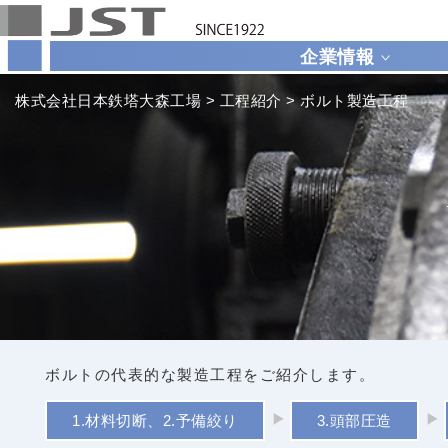
企業情報
株式会社日本鉄塔大森工場
>
工程紹介
>
ボルト製造工程
ボルトの代表的な製造工程をご紹介します。
1.材料切断、2.予備絞り
3.頭部圧造