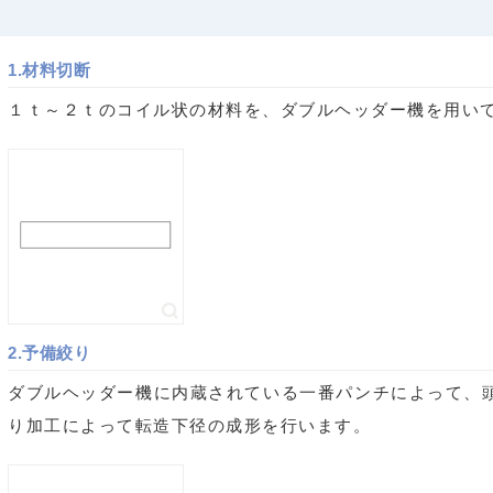
1.材料切断
１ｔ～２ｔのコイル状の材料を、ダブルヘッダー機を用い
2.予備絞り
ダブルヘッダー機に内蔵されている一番パンチによって、
り加工によって転造下径の成形を行います。