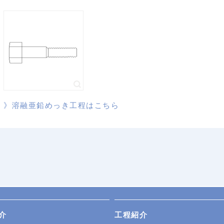
》溶融亜鉛めっき工程はこちら
介
工程紹介