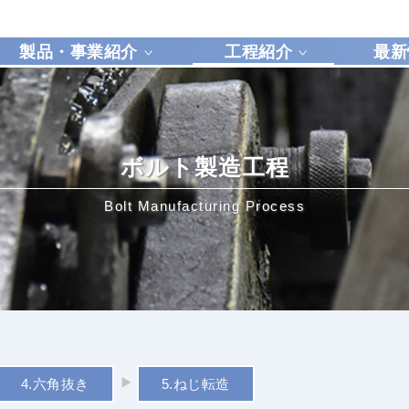
製品・事業紹介
工程紹介
最新
ボルト製造工程
Bolt Manufacturing Process
4.六角抜き
5.ねじ転造