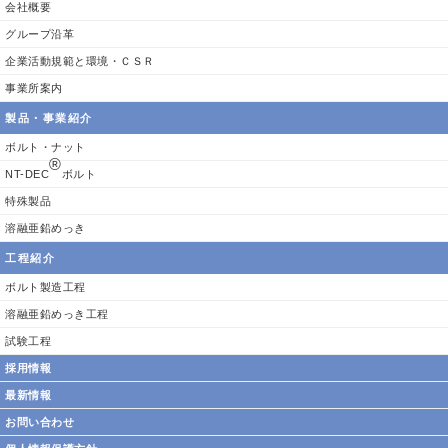
会社概要
グループ沿革
企業活動規範と環境・ＣＳＲ
事業所案内
製品・事業紹介
ボルト・ナット
®
NT-DEC
ボルト
特殊製品
溶融亜鉛めっき
工程紹介
ボルト製造工程
溶融亜鉛めっき工程
試験工程
採用情報
最新情報
お問い合わせ