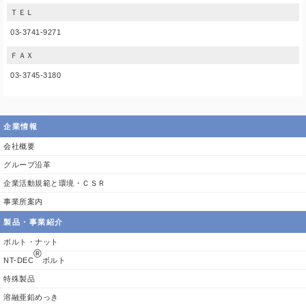
ＴＥＬ
03-3741-9271
ＦＡＸ
03-3745-3180
企業情報
会社概要
グループ沿革
企業活動規範と環境・ＣＳＲ
事業所案内
製品・事業紹介
ボルト・ナット
®
NT-DEC
ボルト
特殊製品
溶融亜鉛めっき