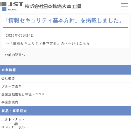
togg
nav
「情報セキュリティ基本方針」を掲載しました。
2025年03月24日
⇒
「情報セキュリティ基本方針」のページはこちら
<<前の記事へ
企業情報
会社概要
グループ沿革
企業活動規範と環境・ＣＳＲ
事業所案内
製品・事業紹介
ボルト・ナット
®
NT-DEC
ボルト