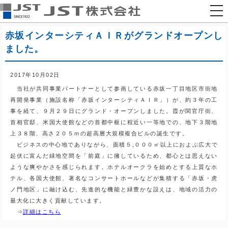
togg
nav
赤坂インターシティＡＩＲがグランドオープンし
ました。
2017年10月02日
当社が共同事業パートナーとして参画している赤坂一丁目地区市街地
再開発事業（施設名称「赤坂インターシティＡＩＲ」）が、約３年の工
事を経て、９月２９日にグランド・オープンしました。霞が関官庁街、
首相官邸、米国大使館などの首都中枢に程近い一等地での、地下３階地
上３８階、高さ２０５ｍの超高層大規模複合ビルの誕生です。
ビジネスの中心地でありながら、面積５,０００㎡以上におよぶ広大で
起伏に富んだ緑地空間を「前庭」に擁しているため、都心とは思えない
ような爽やかさを感じられます。ホテルオークラを始めとする上質なホ
テル、各国大使館、著名なコンサートホールなどが集積する「赤坂・虎
ノ門地区」に融け込む、先進的な機能と緑豊かな設えは、地域の活力の
最大化に大きく貢献しています。
⇒
詳細はこちら